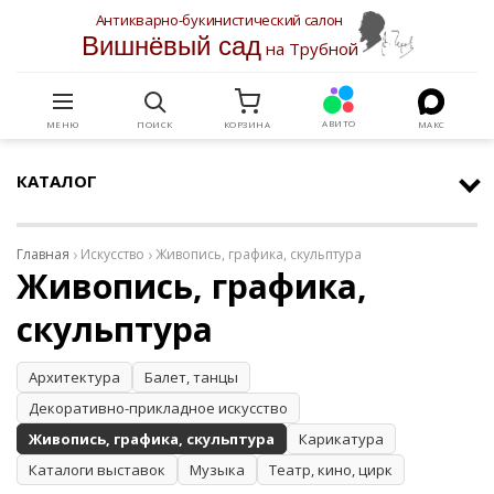
Антикварно-букинистический салон
Вишнёвый сад
на Трубной
АВИТО
МЕНЮ
ПОИСК
КОРЗИНА
МАКС
КАТАЛОГ
Главная
Искусство
Живопись, графика, скульптура
Живопись, графика,
скульптура
Архитектура
Балет, танцы
Декоративно-прикладное искусство
Живопись, графика, скульптура
Карикатура
Каталоги выставок
Музыка
Театр, кино, цирк