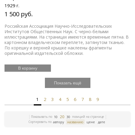
1929 г.
1 500 руб.
Российская Ассоциация Научно-Исследовательских
Институтов Общественных Наук. С черно-белыми
иллюстрациями. На страницах имеются временные пятна. В
картонном владельческом переплете, затянутом тканью.
По корешку и верхней крышке наклеены фрагменты
оригинальной издательской обложки.
В корзину
Показать ещё
1
2
3
4
5
6
7
8
9
20
Показывать по
позиций на странице
10
30
Сортировать по
автору
названию
цене
дате