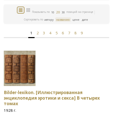
20
Показывать по
позиций на странице
10
30
Сортировать по
автору
названию
цене
дате
1
2
3
4
5
6
7
8
9
Bilder-lexikon. [Иллюстрированная
энциклопедия эротики и секса] В четырех
томах
1928 г.