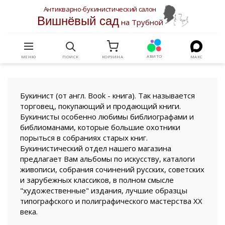
Антикварно-букинистический салон
Вишнёвый сад
на Трубной
АВИТО
МЕНЮ
ПОИСК
КОРЗИНА
МАКС
Букинист (от англ. Book - книга). Так называется
торговец, покупающий и продающий книги.
Букинисты особенно любимы библиографами и
библиоманами, которые большие охотники
порыться в собраниях старых книг.
Букинистический отдел нашего магазина
предлагает Вам альбомы по искусству, каталоги
живописи, собрания сочинений русских, советских
и зарубежных классиков, в полном смысле
"художественные" издания, лучшие образцы
типографского и полиграфического мастерства XX
века.