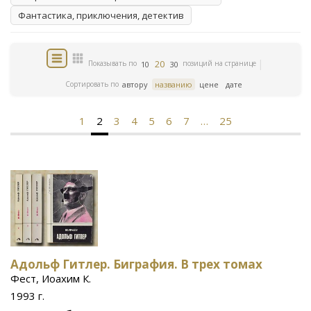
Фантастика, приключения, детектив
20
Показывать по
позиций на странице
10
30
Сортировать по
автору
названию
цене
дате
1
2
3
4
5
6
7
…
25
Адольф Гитлер. Биграфия. В трех томах
Фест, Иоахим К.
1993 г.