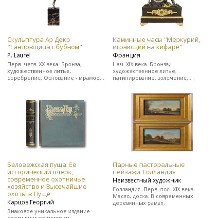
Скульптура Ар Деко
Каминные часы "Меркурий,
"Танцовщица с бубном"
играющий на кифаре"
Р. Laurel
Франция
Перв. четв. ХХ века. Бронза,
Нач. XIX века. Бронза,
художественное литье,
художественное литье,
серебрение. Основание - мрамор.
патинирование, золочение.
Подпись скульптора "Р. Laurel" и
Выполнены в стиле ампир. На ходу.
клеймо бронзо-литейной
В прекрасном состоянии.
мастерской.
Беловежская пуща. Её
Парные пасторальные
исторический очерк,
пейзажи. Голландия
современное охотничье
Неизвестный художник
хозяйство и Высочайшие
Голландия. Перв. пол. XIX века.
охоты в Пуще
Масло, доска. В современных
Карцов Георгий
деревянных рамах.
Знаковое уникальное издание
среди книг по истории