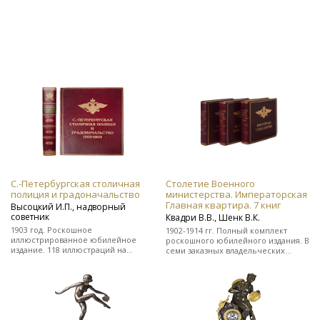
С.-Петербургская столичная
Столетие Военного
полиция и градоначальство
министерства. Императорская
Главная квартира. 7 книг
Высоцкий И.П., надворный
советник
Квадри В.В., Шенк В.К.
1903 год. Роскошное
1902-1914 гг. Полный комплект
иллюстрированное юбилейное
роскошного юбилейного издания. В
издание. 118 иллюстраций на
семи заказных владельческих
отдельных листах. Во
цельнокожаных переплетах.
владельческом заказном
цельнокожаном переплете.
Редкость!