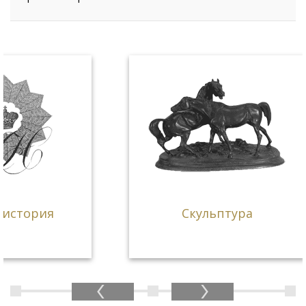
Скульптура
геогр