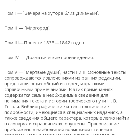
Том I — `Вечера на хуторе близ Диканьки`.
Том II — `Миргород`.
Том III—Повести 1835—1842 годов.
Том IV — Драматические произведения.
Том V — `Мертвые души`, части I и II. Основные тексты
сопровождаются извлечениями из ранних редакции,
представляющих общий интерес, и краткими
справочными примечаниями. В этих примечаниях
содержатся самые необходимые сведения для
понимания текста и истории творческого пути Н. В.
Гоголя. Библиографические и текстологические
подробности, имеющиеся в специальных изданиях, а
также сведения общего характера, которые легко найти
в словарях и справочниках, опущены. Правописание
приближено в наибольшей возможной степени к