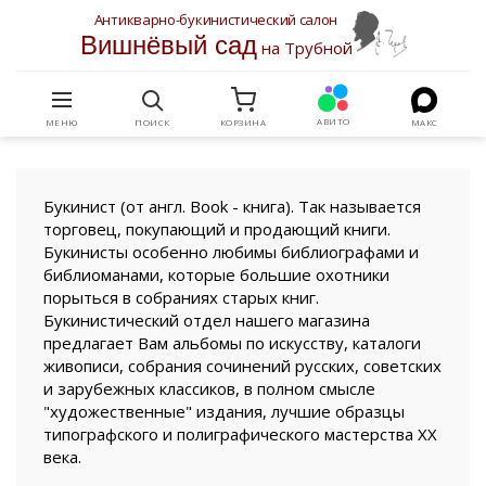
Антикварно-букинистический салон
Вишнёвый сад
на Трубной
АВИТО
МЕНЮ
ПОИСК
КОРЗИНА
МАКС
Букинист (от англ. Book - книга). Так называется
торговец, покупающий и продающий книги.
Букинисты особенно любимы библиографами и
библиоманами, которые большие охотники
порыться в собраниях старых книг.
Букинистический отдел нашего магазина
предлагает Вам альбомы по искусству, каталоги
живописи, собрания сочинений русских, советских
и зарубежных классиков, в полном смысле
"художественные" издания, лучшие образцы
типографского и полиграфического мастерства XX
века.