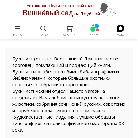
Антикварно-букинистический салон
Вишнёвый сад
на Трубной
АВИТО
МЕНЮ
ПОИСК
КОРЗИНА
МАКС
Букинист (от англ. Book - книга). Так называется
торговец, покупающий и продающий книги.
Букинисты особенно любимы библиографами и
библиоманами, которые большие охотники
порыться в собраниях старых книг.
Букинистический отдел нашего магазина
предлагает Вам альбомы по искусству, каталоги
живописи, собрания сочинений русских, советских
и зарубежных классиков, в полном смысле
"художественные" издания, лучшие образцы
типографского и полиграфического мастерства XX
века.