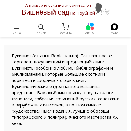
Антикварно-букинистический салон
Вишнёвый сад
на Трубной
АВИТО
МЕНЮ
ПОИСК
КОРЗИНА
МАКС
Букинист (от англ. Book - книга). Так называется
торговец, покупающий и продающий книги.
Букинисты особенно любимы библиографами и
библиоманами, которые большие охотники
порыться в собраниях старых книг.
Букинистический отдел нашего магазина
предлагает Вам альбомы по искусству, каталоги
живописи, собрания сочинений русских, советских
и зарубежных классиков, в полном смысле
"художественные" издания, лучшие образцы
типографского и полиграфического мастерства XX
века.