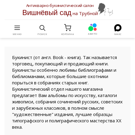
Антикварно-букинистический салон
Вишнёвый сад
на Трубной
АВИТО
МЕНЮ
ПОИСК
КОРЗИНА
МАКС
Букинист (от англ. Book - книга). Так называется
торговец, покупающий и продающий книги.
Букинисты особенно любимы библиографами и
библиоманами, которые большие охотники
порыться в собраниях старых книг.
Букинистический отдел нашего магазина
предлагает Вам альбомы по искусству, каталоги
живописи, собрания сочинений русских, советских
и зарубежных классиков, в полном смысле
"художественные" издания, лучшие образцы
типографского и полиграфического мастерства XX
века.