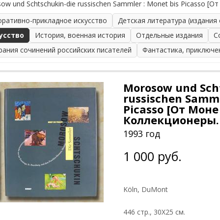
ow und Schtschukin-die russischen Sammler : Monet bis Picasso 
оративно-прикладное искусство
Детская литература (издания
усство
История, военная история
Отдельные издания
С
рания сочинений российских писателей
Фантастика, приключе
Morosow und Sch
russischen Samml
Picasso [От Моне
Коллекционеры.
1993 год
1 000 руб.
Köln, DuMont
446 стр., 30Х25 см.