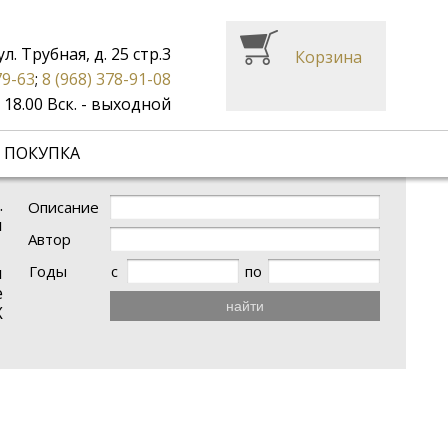
ул. Трубная, д. 25 стр.3
Корзина
79-63
;
8 (968) 378-91-08
до 18.00 Вск. - выходной
 ПОКУПКА
.
Описание
и
Автор
Годы
с
по
и
е
найти
X