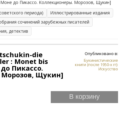
[От Моне до Пикассо. Коллекционеры. Морозов, Щукин]
 советского периода)
Иллюстрированные издания
обрания сочинений зарубежных писателей
ния, детектив
tschukin-die
Опубликовано в:
er : Monet bis
Букинистические
книги (после 1950-х гг):
 до Пикассо.
Искусство
 Морозов, Щукин]
В корзину