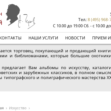
н
Тел.:
8 (495) 968-
й
С 10.00 до 19.00 Сб. - с 10.00 
КОНТАКТЫ
НАШИ УСЛУГИ
НОВОСТИ
ПРИЕМ И
зывается торговец, покупающий и продающий книги
ами и библиоманами, которые большие охотник
 предлагает Вам альбомы по искусству, каталог
оветских и зарубежных классиков, в полном смысл
ы типографского и полиграфического мастерства X
ая
Искусство