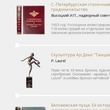
С.-Петербургская столична
градоначальство
Высоцкий И.П., надворный сове
1903 год. Роскошное иллюстриров
118 иллюстраций на отдельных ли
заказном цельнокожаном переплет
Скульптура Ар Деко "Танцо
Р. Laurel
Перв. четв. ХХ века. Бронза, худо
серебрение. Основание - мрамор. 
Laurel" и клеймо бронзо-литейной
Беловежская пуща. Её исто
современное охотничье хо