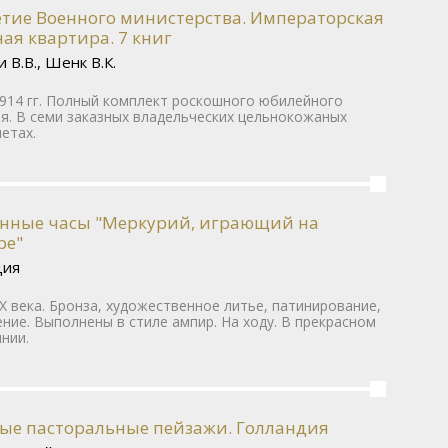
етие Военного министерства. Императорская
ая квартира. 7 книг
 В.В., Шенк В.К.
914 гг. Полный комплект роскошного юбилейного
я. В семи заказных владельческих цельнокожаных
етах.
нные часы "Меркурий, играющий на
ре"
ция
IX века. Бронза, художественное литье, патинирование,
ние. Выполнены в стиле ампир. На ходу. В прекрасном
нии.
ые пасторальные пейзажи. Голландия