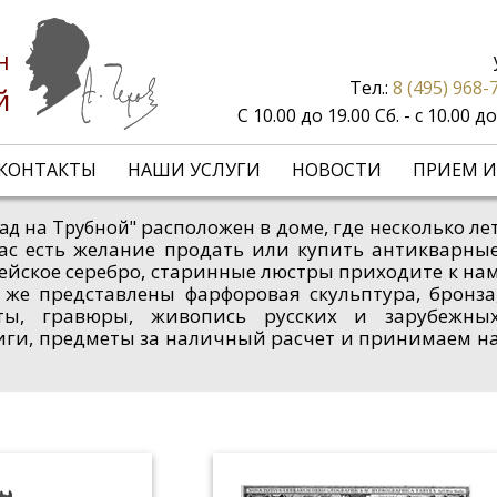
н
Тел.:
8 (495) 968-
й
С 10.00 до 19.00 Сб. - с 10.00 
КОНТАКТЫ
НАШИ УСЛУГИ
НОВОСТИ
ПРИЕМ И
расположен в доме, где несколько ле
ад на Трубной"
 вас есть желание продать или купить антикварны
пейское серебро, старинные люстры приходите к на
 же представлены фарфоровая скульптура, бронза
рты, гравюры, живопись русских и зарубежны
иги, предметы за наличный расчет и принимаем н