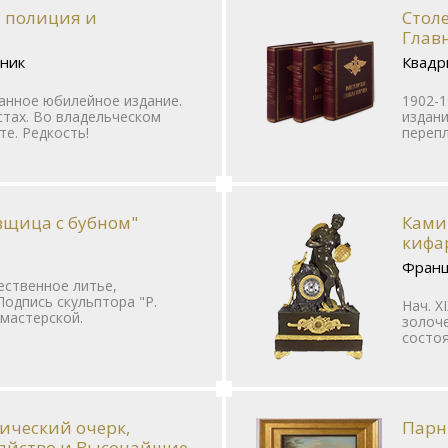
я полиция и
Стол
Главн
тник
Квадри
анное юбилейное издание.
1902-1
стах. Во владельческом
издани
е. Редкость!
перепл
вщица с бубном"
Ками
кифа
Фран
жественное литье,
Подпись скульптора "Р.
Нач. X
 мастерской.
золоче
состоя
рический очерк,
Парн
зяйство и Высочайшие