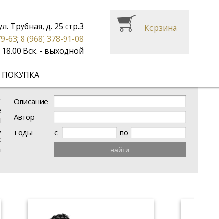
ул. Трубная, д. 25 стр.3
Корзина
79-63
;
8 (968) 378-91-08
до 18.00 Вск. - выходной
 ПОКУПКА
т
Описание
е
Автор
м
,
Годы
с
по
х
а
найти