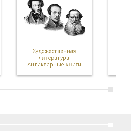
ая
История СССР
иги