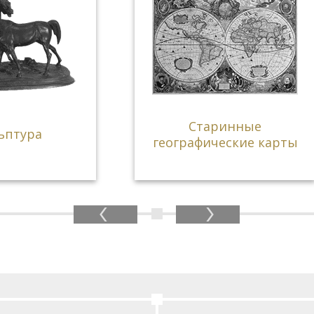
Художественн
Старинные
литература.
ографические карты
Антикварные кн