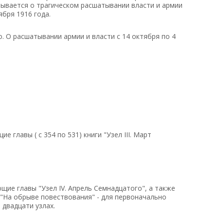
зывается о трагическом расшатывании власти и армии
ября 1916 года.
го. О расшатывании армии и власти с 14 октября по 4
е главы ( с 354 по 531) книги "Узел III. Март
щие главы "Узел IV. Апрель Семнадцатого", а также
 "На обрыве повествования" - для первоначально
 двадцати узлах.