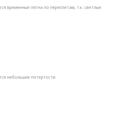
ся временные пятна по переплетам, т.к. светлые
тся небольшие потертости.