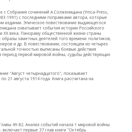
е с Собрания сочинений А.Солженицына (Ymca-Press,
983-1991) с последними поправками автора, которые
ом издании. Эпическое повествование выдающегося
женицына охватывает события истории Российского
ти XX века. Панораму общественной жизни страны
 образы заметных деятелей того времени: политиков,
неров и др. В повествовании, состоящем из четырех
ентальной точностью выписаны боевые действия
 в период первой мировой войны, судьбы действующих
ание "Август четырнадцатого", показывает
по 21 августа 1914 года. Книга рассчитана на
о. главы 49-82. Анализ событий начала 1 мировой войны.
- включает первые 37 глав книги "Октябрь