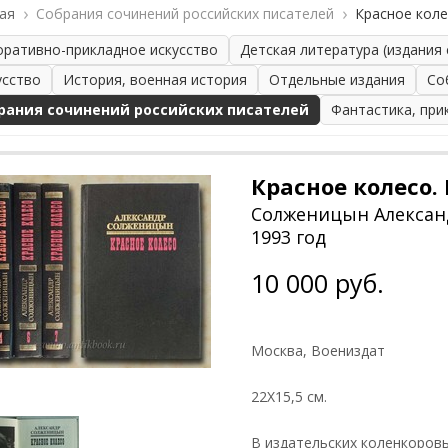
ая
Собрания сочинений российских писателей
Красное коле
оративно-прикладное искусство
Детская литература (издания
усство
История, военная история
Отдельные издания
Со
рания сочинений российских писателей
Фантастика, при
Красное колесо.
Солженицын Алексан
1993 год
10 000 руб.
Москва, Воениздат
22Х15,5 см.
В издательских коленкоров