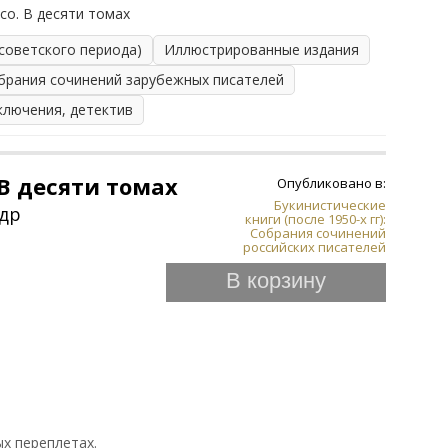
со. В десяти томах
 советского периода)
Иллюстрированные издания
брания сочинений зарубежных писателей
ключения, детектив
 В десяти томах
Опубликовано в:
Букинистические
др
книги (после 1950-х гг):
Собрания сочинений
российских писателей
В корзину
ых переплетах.