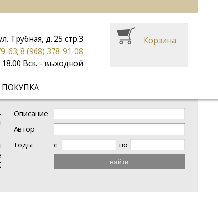
ул. Трубная, д. 25 стр.3
Корзина
79-63
;
8 (968) 378-91-08
до 18.00 Вск. - выходной
 ПОКУПКА
.
Описание
и
Автор
Годы
с
по
и
е
найти
X