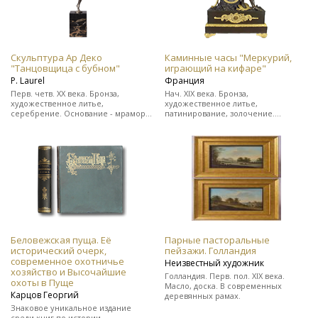
Скульптура Ар Деко
Каминные часы "Меркурий,
"Танцовщица с бубном"
играющий на кифаре"
Р. Laurel
Франция
Перв. четв. ХХ века. Бронза,
Нач. XIX века. Бронза,
художественное литье,
художественное литье,
серебрение. Основание - мрамор.
патинирование, золочение.
Подпись скульптора "Р. Laurel" и
Выполнены в стиле ампир. На ходу.
клеймо бронзо-литейной
В прекрасном состоянии.
мастерской.
Беловежская пуща. Её
Парные пасторальные
исторический очерк,
пейзажи. Голландия
современное охотничье
Неизвестный художник
хозяйство и Высочайшие
Голландия. Перв. пол. XIX века.
охоты в Пуще
Масло, доска. В современных
Карцов Георгий
деревянных рамах.
Знаковое уникальное издание
среди книг по истории