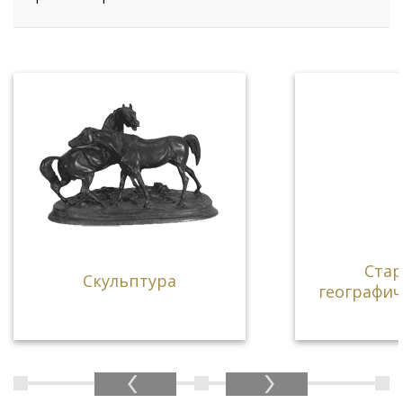
Ста
Скульптура
географич