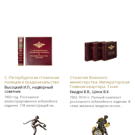
С.-Петербургская столичная
Столетие Военного
полиция и градоначальство
министерства. Императорская
Главная квартира. 7 книг
Высоцкий И.П., надворный
советник
Квадри В.В., Шенк В.К.
1903 год. Роскошное
1902-1914 гг. Полный комплект
иллюстрированное юбилейное
роскошного юбилейного издания. В
издание. 118 иллюстраций на
семи заказных владельческих
отдельных листах. Во
цельнокожаных переплетах.
владельческом заказном
цельнокожаном переплете.
Редкость!