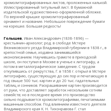
хромолитографированных листов, проложенных калькой.
Иллюстрированный титульный лист. В бумажной
издательской художественно-оформленной обложке.
По верхней крышке хромолитографированный
орнамент и название. Небольшое повреждение бумаги
на корешке. Большая редкость!
Голышев
, Иван Александрович (1838-1896) —
крестьянин-археолог; род. в слободе Мстере
Вязниковского уезда Владимирской губернии в 1838 г., в
крепостной семье, издавна занимавшейся
иконописанием. Научившись грамоте в приходской
школе, он поступил в Москве в ученье к литографу, а
потом в металлографическое заведение. С трудом
откупившись от рекрутства, Г. в 1858 г. открыл в Мстере
литографию, существующую до сих пор и печатающую в
год свыше 500 тыс. картин и до 20 тыс. гадательных
таблиц и сонников. Раскрашивание картин производится
от руки, что доставляет заработок нескольким сотням
семейств; но в последнее время это производство
сильно подрывается хромолитографиями, печатаемыми
машинным способом. Под влиянием известного деятеля
Владимирского края К. Н. Тихонравова Г. стал