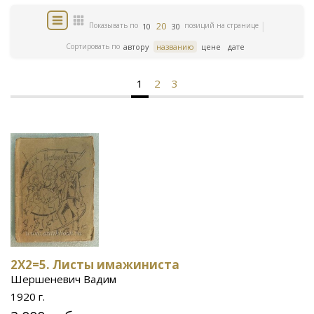
20
Показывать по
позиций на странице
10
30
Сортировать по
автору
названию
цене
дате
1
2
3
2Х2=5. Листы имажиниста
Шершеневич Вадим
1920 г.