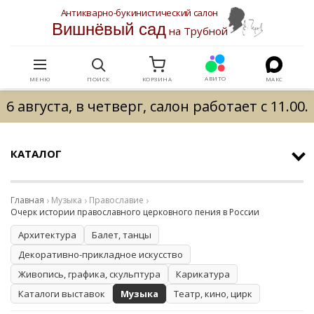
Антикварно-букинистический салон
Вишнёвый сад
на Трубной
АВИТО
МЕНЮ
ПОИСК
КОРЗИНА
МАКС
6 августа, в четверг, салон работает с 11.00.
КАТАЛОГ
Главная
Музыка
Православие
Очерк истории православного церковного пения в России
Архитектура
Балет, танцы
Декоративно-прикладное искусство
Живопись, графика, скульптура
Карикатура
Каталоги выставок
Музыка
Театр, кино, цирк