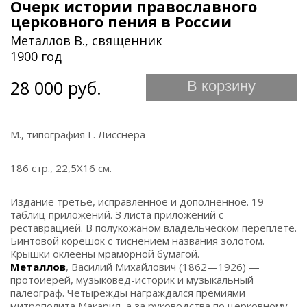
Очерк истории православного
церковного пения в России
Металлов В., священник
1900 год
28 000 руб.
В корзину
М., типография Г. Лисснера
186 стр., 22,5Х16 см.
Издание третье, исправленное и дополненное. 19
таблиц приложений. З листа приложений с
реставрацией. В полукожаном владельческом переплете.
Бинтовой корешок с тиснением названия золотом.
Крышки оклеены мраморной бумагой.
Металлов
, Василий Михайлович (1862—1926) —
протоиерей, музыковед-историк и музыкальный
палеограф. Четырежды награждался премиями
митрополита Макария, а за руководства по церковному