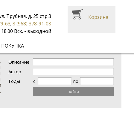
ул. Трубная, д. 25 стр.3
Корзина
79-63
;
8 (968) 378-91-08
до 18.00 Вск. - выходной
 ПОКУПКА
,
Описание
я
Автор
м
й
Годы
с
по
В
,
найти