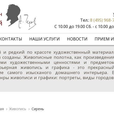
н
Тел.:
8 (495) 968-
й
С 10.00 до 19.00 Сб. - с 10.00 
КОНТАКТЫ
НАШИ УСЛУГИ
НОВОСТИ
ПРИЕМ И
 и редкий по красоте художественный материал
 созданы. Живописные полотна, как произведени
ными художественными ценностями и предмето
ерьерная живопись и графика - это прекрасны
ие самого изысканого домашнего интерьера. 
нры живописи и графики: портреты, виды городов
ая
Живопись
Сирень