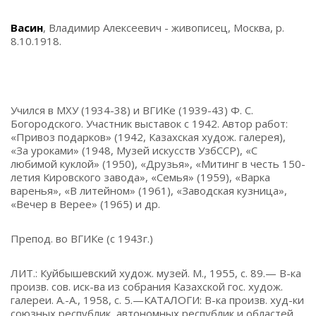
Васин
, Владимир Алексеевич - живописец, Москва, р.
8.10.1918.
Учился в МХУ (1934-38) и ВГИКе (1939-43) Ф. С.
Богородского. Участник выставок с 1942. Автор работ:
«Привоз подарков» (1942, Казахская худож. галерея),
«За уроками» (1948, Музей искусств УзбССР), «С
любимой куклой» (1950), «Друзья», «Митинг в честь 150-
летия Кировского завода», «Семья» (1959), «Варка
варенья», «В литейном» (1961), «Заводская кузница»,
«Вечер в Верее» (1965) и др.
Препод. во ВГИКе (с 1943г.)
ЛИТ.: Куйбышевский худож. музей. М., 1955, с. 89.— В-ка
произв. сов. иск-ва из собрания Казахской гос. худож.
галереи. А.-А., 1958, с. 5.—КАТАЛОГИ: В-ка произв. худ-ки
союзных республик, автономных республик и областей