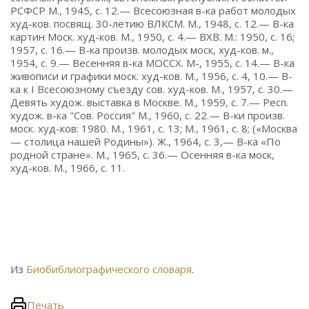
РСФСР М., 1945, с. 12.— Всесоюзная в-ка работ молодых
худ-ков. посвящ. 30-летию ВЛКСМ. М., 1948, с. 12.— В-ка
картин Моск. худ-ков. М., 1950, с. 4.— ВХВ. М.: 1950, с. 16;
1957, с. 16.— В-ка произв. молодых моск, худ-ков. м.,
1954, с. 9.— Весенняя в-ка MOCCX. M-, 1955, с. 14.— В-ка
живописи и графики моск. худ-ков. М., 1956, с. 4, 10.— В-
ка к I Всесоюзному съезду сов. худ-ков. М., 1957, с. 30.—
Девять худож. выставка в Москве. М., 1959, с. 7.— Респ.
худож. в-ка "Сов. Россия" М., 1960, с. 22.— В-ки произв.
моск. худ-ков: 1980. М., 1961, с. 13; М., 1961, с. 8; («Москва
— столица нашей Родины»). Ж., 1964, с. 3,— В-ка «По
родной стране». М., 1965, с. 36.— Осенняя в-ка моск,
худ-ков. М., 1966, с. 11.
Из
Биобиблиографического словаря
.
Печать