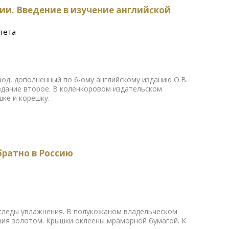
ии. Введение в изучение английской
тета
од, дополненный по 6-ому английскому изданию О.В.
здание второе. В коленкоровом издательском
шке и корешку.
братно в Россию
следы увлажнения. В полукожаном владельческом
ния золотом. Крышки оклеены мраморной бумагой. К