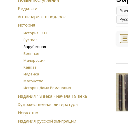
Новые поступления
Редкости
Вое
Антиквариат в подарок
Рус
История
История СССР
Русская
Зарубежная
Военная
Малороссия
Кавказ
Иудаика
Масонство
История Дома Романовых
Издания 18 века - начала 19 века
Художественная литература
Искусство
Издания русской эмиграции