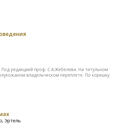
коведения
. Под редакцией проф. С.А.Жебелева. На титульном
олукожаном владельческом переплете. По корешку
омах
р, Эртель