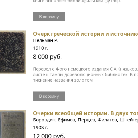
книге выполнен библиофильский футляр.
В корзину
Очерк греческой истории и источни
Пельман Р.
1910 г.
8 000 руб.
Перевел с 4-ого немецкого издания С.А.Князьков
листе штампы дореволюционных библиотек. В п
тиснение названия золотом.
В корзину
Очерки всеобщей истории. В двух т
Бороздин, Ефимов, Перцев, Филатов, Штейге
1908 г.
12 000 руб.