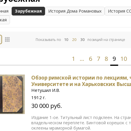
нная
Зарубежная
История Дома Романовых
История С
ская
10
20
30
Показывать по
позиций на странице
1
…
6
7
8
9
10
Обзор римской истории по лекциям,
Университете и на Харьковских Выс
Нетушил И.В.
1912 г.
30 000 руб.
Издание 1-ое. Титульный лист подклеен. На стр
владельческом переплете. Бинтовой корешок с 
оклеены мраморной бумагой.