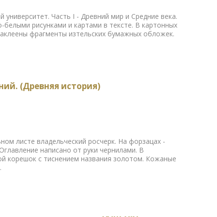
университет. Часть I - Древний мир и Средние века.
о-белыми рисунками и картами в тексте. В картонных
 наклеены фрагменты изтельских бумажных обложек.
ний. (Древняя история)
ьном листе владельческий росчерк. На форзацах -
Оглавление написано от руки чернилами. В
ой корешок с тиснением названия золотом. Кожаные
.