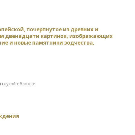
пейской, почерпнутое из древних и
ием двенадцати картинок, изображающих
ние и новые памятники зодчества,
 глухой обложке.
ждения