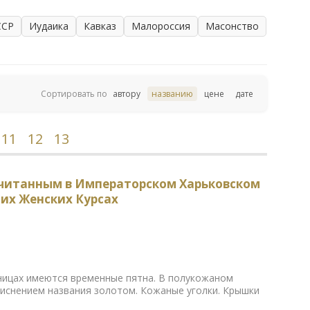
ССР
Иудаика
Кавказ
Малороссия
Масонство
Сортировать по
автору
названию
цене
дате
11
12
13
 читанным в Императорском Харьковском
ших Женских Курсах
аницах имеются временные пятна. В полукожаном
тиснением названия золотом. Кожаные уголки. Крышки