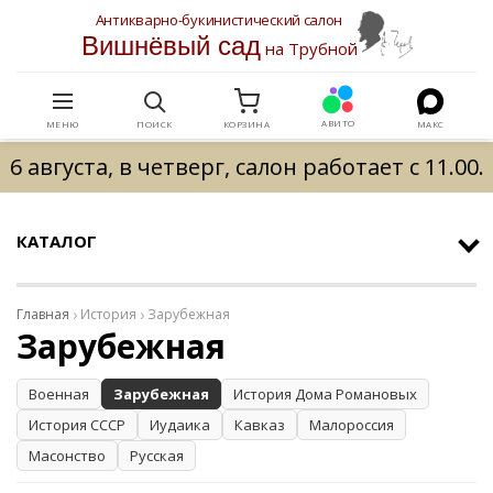
Антикварно-букинистический салон
Вишнёвый сад
на Трубной
АВИТО
МЕНЮ
ПОИСК
КОРЗИНА
МАКС
6 августа, в четверг, салон работает с 11.00.
КАТАЛОГ
Главная
История
Зарубежная
Зарубежная
Военная
Зарубежная
История Дома Романовых
История СССР
Иудаика
Кавказ
Малороссия
Масонство
Русская