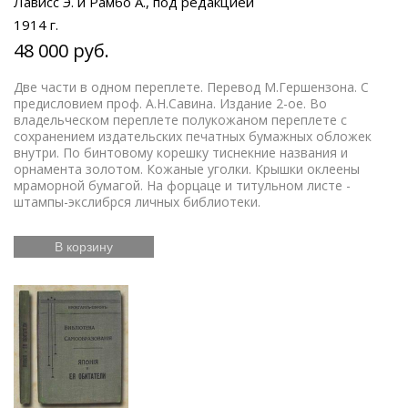
Лависс Э. и Рамбо А., под редакцией
1914 г.
48 000 руб.
Две части в одном переплете. Перевод М.Гершензона. С
предисловием проф. А.Н.Савина. Издание 2-ое. Во
владельческом переплете полукожаном переплете с
сохранением издательских печатных бумажных обложек
внутри. По бинтовому корешку тиснекние названия и
орнамента золотом. Кожаные уголки. Крышки оклеены
мраморной бумагой. На форцаце и титульном листе -
штампы-экслибрся личных библиотеки.
В корзину