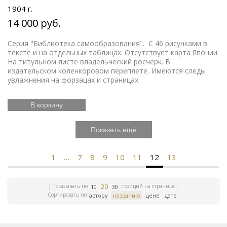
1904 г.
14 000 руб.
Серия "Библиотека самообразования". С 46 рисунками в
тексте и на отдельных таблицах. Отсутствует карта Японии.
На титульном листе владельческий росчерк. В
издательском коленкоровом переплете. Имеются следы
увлажнения на форзацах и страницах.
В корзину
Показать ещё
1
…
7
8
9
10
11
12
13
20
Показывать по
позиций на странице
10
30
Сортировать по
автору
названию
цене
дате