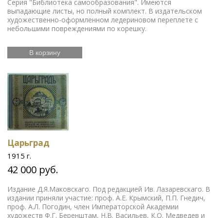
Серия "Библиотека самообразования". Имеются
выпадающие листы, но полный комплект. В издательском
художественно-оформленном ледериновом переплете с
небольшими повреждениями по корешку.
В корзину
Царьград
1915 г.
42 000 руб.
Издание Д.Я.Маковскаго. Под редакцией Ив. Лазаревскаго. В
издании приняли участие: проф. А.Е. Крымский, П.П. Гнедич,
проф. А.Л. Погодин, член Императорской Академии
художеств Ф.Г. Беренштам, Н.В. Васильев, К.О. Медведев и