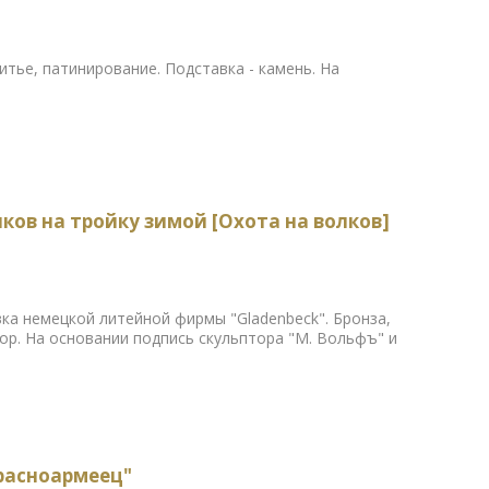
итье, патинирование. Подставка - камень. На
ков на тройку зимой [Охота на волков]
ливка немецкой литейной фирмы "Gladenbeck". Бронза,
мор. На основании подпись скульптора "M. Вольфъ" и
расноармеец"