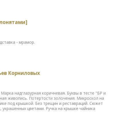
слонятами]
одставка - мрамор.
ьев Корниловых
. Марка надглазурная коричневая. Буквы в тесте "БР и
мная живопись. Потертости золочения. Микроскол на
нике под крышкой. Без трещин и реставраций. Сюжет
х, украшенных цветами. Ручка на крышке чайника