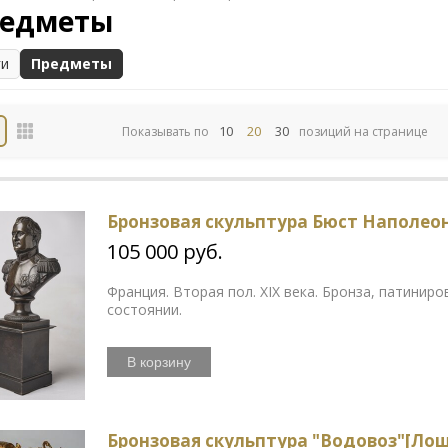
едметы
ги
Предметы
10
20
30
Показывать по
позиций на странице
Бронзовая скульптура Бюст Наполео
105 000 руб.
Франция. Вторая пол. XIX века. Бронза, патинир
состоянии.
В корзину
Бронзовая скульптура "Водовоз"[Лош