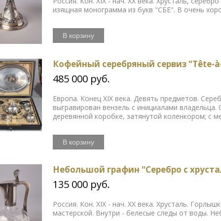
Россия. Кон. XIX - нач. ХХ века. Хрусталь, сереб
изящная монограмма из букв "СБЕ". В очень хор
В корзину
Кофейный серебряный сервиз "Tête-à-
485 000 руб.
Европа. Конец XIX века. Девять предметов. Сер
выгравирован вензель с инициалами владельца. 
деревянной коробке, затянутой коленкором; с м
В корзину
Небольшой графин "Серебро с хруста
135 000 руб.
Россия. Кон. XIX - нач. ХХ века. Хрусталь. Горлыш
мастерской. Внутри - белесые следы от воды. Н