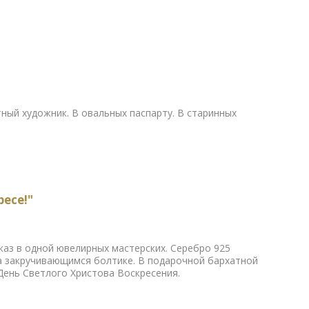
стный художник. В овальных паспарту. В старинных
есе!"
каз в одной ювелирных мастерских. Серебро 925
на закручивающимся болтике. В подарочной бархатной
День Светлого Христова Воскресения.