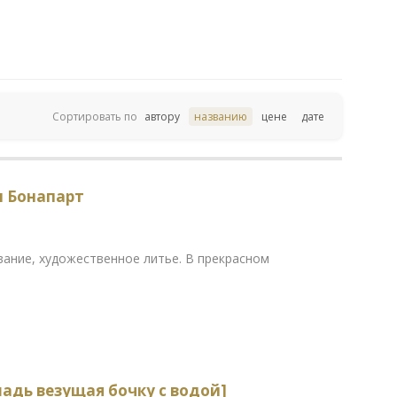
Сортировать по
автору
названию
цене
дате
н Бонапарт
ование, художественное литье. В прекрасном
адь везущая бочку с водой]