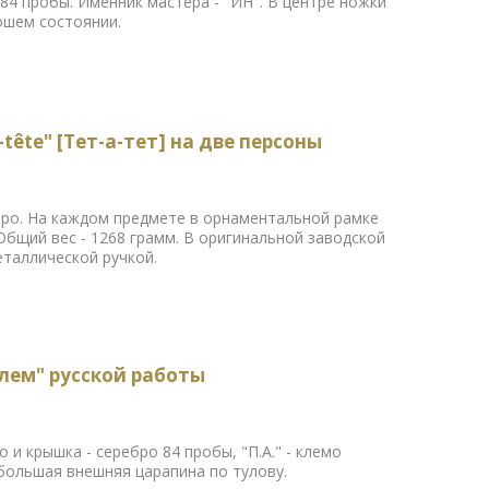
ро 84 пробы. Именник мастера - "ИН". В центре ножки
ошем состоянии.
tête" [Тет-а-тет] на две персоны
ебро. На каждом предмете в орнаментальной рамке
Общий вес - 1268 грамм. В оригинальной заводской
еталлической ручкой.
лем" русской работы
ко и крышка - серебро 84 пробы, "П.А." - клемо
ебольшая внешняя царапина по тулову.