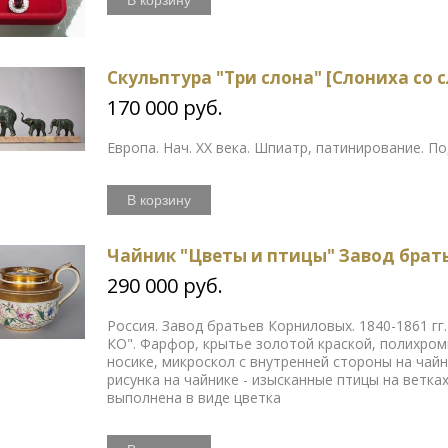
Скульптура "Три слона" [Слониха со 
170 000 руб.
Европа. Нач. ХХ века. Шпиатр, патинирование. П
В корзину
Чайник "Цветы и птицы" Завод брат
290 000 руб.
Россия. Завод братьев Корниловых. 1840-1861 гг
КО". Фарфор, крытье золотой краской, полихро
носике, микроскол с внутренней стороны на чай
рисунка на чайнике - изысканные птицы на ветка
выполнена в виде цветка