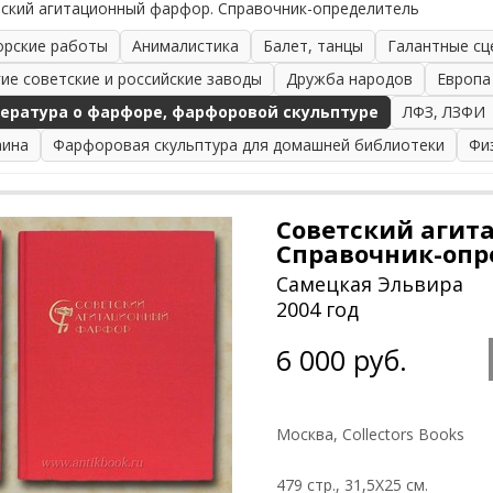
ский агитационный фарфор. Справочник-определитель
орские работы
Анималистика
Балет, танцы
Галантные сц
гие советские и российские заводы
Дружба народов
Европа
ература о фарфоре, фарфоровой скульптуре
ЛФЗ, ЛЗФИ
аина
Фарфоровая скульптура для домашней библиотеки
Фи
Советский агит
Справочник-опр
Самецкая Эльвира
2004 год
6 000 руб.
Москва, Collectors Books
479 стр., 31,5Х25 см.