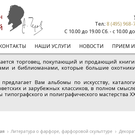
н
Тел.:
8 (495) 968-
й
С 10.00 до 19.00 Сб. - с 10.00 
КОНТАКТЫ
НАШИ УСЛУГИ
НОВОСТИ
ПРИЕМ И
зывается торговец, покупающий и продающий книги
ами и библиоманами, которые большие охотник
 предлагает Вам альбомы по искусству, каталог
оветских и зарубежных классиков, в полном смысл
ы типографского и полиграфического мастерства X
ая
Литература о фарфоре, фарфоровой скульптуре
Декора