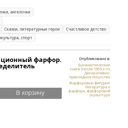
енки, ангелочки
Сказки, литературные герои
Счастливое детство
зкультура, спорт
ационный фарфор.
Опубликовано в:
еделитель
Букинистические
книги (после 1950-х гг):
Декоративно-
прикладное искусство
Фарфоровые фигурки:
Литература о
фарфоре, фарфоровой
В корзину
скульптуре