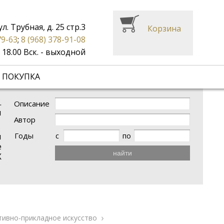
ул. Трубная, д. 25 стр.3
Корзина
79-63
;
8 (968) 378-91-08
до 18.00 Вск. - выходной
 ПОКУПКА
.
Описание
и
Автор
Годы
с
по
и
е
найти
X
тивно-прикладное искусство