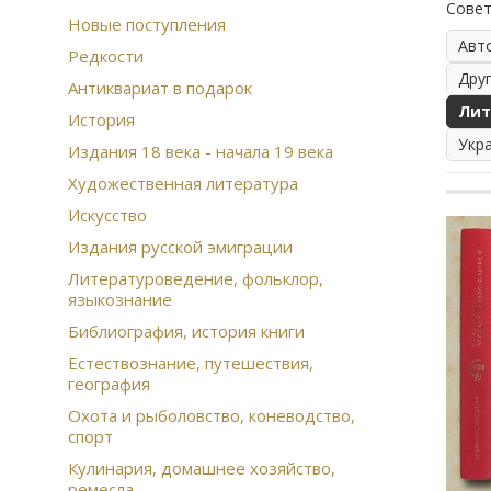
Совет
Новые поступления
Авт
Редкости
Дру
Антиквариат в подарок
Лит
История
Укр
Издания 18 века - начала 19 века
Художественная литература
Искусство
Издания русской эмиграции
Литературоведение, фольклор,
языкознание
Библиография, история книги
Естествознание, путешествия,
география
Охота и рыболовство, коневодство,
спорт
Кулинария, домашнее хозяйство,
ремесла