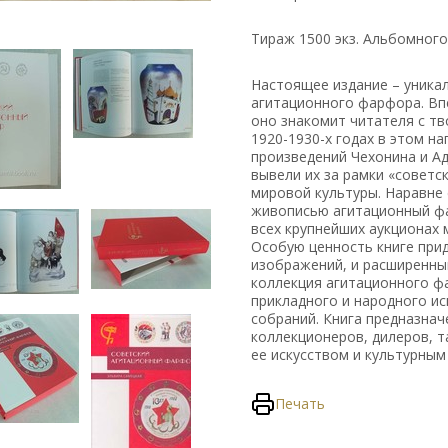
Тираж 1500 экз. Альбомного
Настоящее издание – уника
агитационного фарфора. Вп
оно знакомит читателя с т
1920-1930-х годах в этом н
произведений Чехонина и А
вывели их за рамки «советс
мировой культуры. Наравне
живописью агитационный фа
всех крупнейших аукционах 
Особую ценность книге при
изображений, и расширенны
коллекция агитационного ф
прикладного и народного ис
собраний. Книга предназнач
коллекционеров, дилеров, та
ее искусством и культурным
Печать