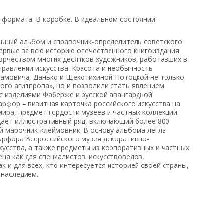
 формата. В коробке. В идеальном состоянии.
льный альбом и справочник-определитель советского
ервые за всю историю отечественного книгоиздания
ворчеством многих десятков художников, работавших в
аправлении искусства. Красота и необычность
дамовича, Данько и Щекотихиной-Потоцкой не только
кого агитпропа», но и позволили стать явлением
 с изделиями Фаберже и русской авангардной
рфор – визитная карточка российского искусства на
мира, предмет гордости музеев и частных коллекций.
дает иллюстративный ряд, включающий более 800
й марочник-клеймовник. В основу альбома легла
арфора Всероссийского музея декоративно-
кусства, а также предметы из корпоративных и частных
ена как для специалистов: искусствоведов,
к и для всех, кто интересуется историей своей страны,
 наследием.