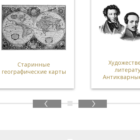
Художественная
Старинные
литература.
рафические карты
Антикварные кни