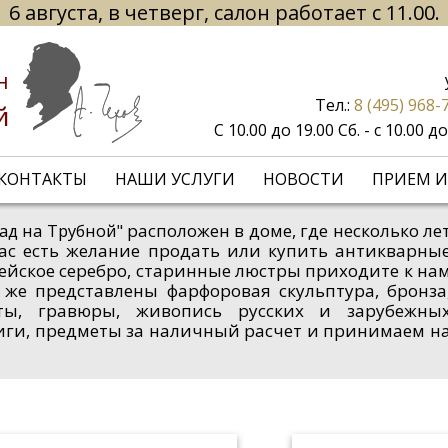
6 августа, в четверг, салон работает с 11.00.
н
Тел.:
8 (495) 968-
й
С 10.00 до 19.00 Сб. - с 10.00 
КОНТАКТЫ
НАШИ УСЛУГИ
НОВОСТИ
ПРИЕМ И
расположен в доме, где несколько ле
ад на Трубной"
 вас есть желание продать или купить антикварны
пейское серебро, старинные люстры приходите к на
 же представлены фарфоровая скульптура, бронза
рты, гравюры, живопись русских и зарубежны
иги, предметы за наличный расчет и принимаем н