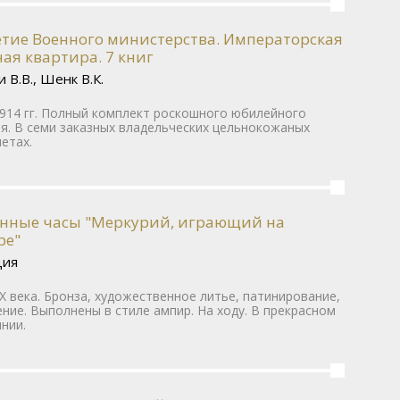
етие Военного министерства. Императорская
ая квартира. 7 книг
 В.В., Шенк В.К.
914 гг. Полный комплект роскошного юбилейного
я. В семи заказных владельческих цельнокожаных
етах.
нные часы "Меркурий, играющий на
ре"
ция
IX века. Бронза, художественное литье, патинирование,
ние. Выполнены в стиле ампир. На ходу. В прекрасном
нии.