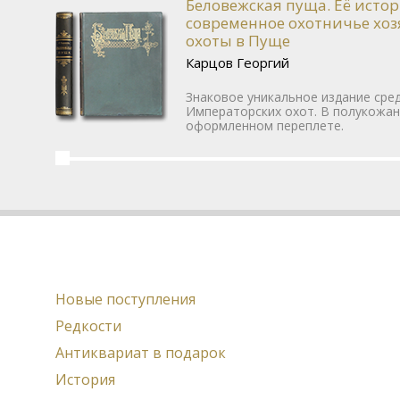
Беловежская пуща. Её исто
современное охотничье хо
охоты в Пуще
Карцов Георгий
Знаковое уникальное издание сред
Императорских охот. В полукожа
оформленном переплете.
Новые поступления
Редкости
Антиквариат в подарок
История