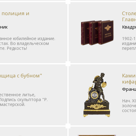
я полиция и
Стол
Главн
тник
Квадри
анное юбилейное издание.
1902-1
стах. Во владельческом
издани
е. Редкость!
перепл
вщица с бубном"
Ками
кифа
Фран
жественное литье,
Подпись скульптора "Р.
Нач. X
 мастерской.
золоче
состоя