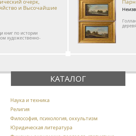
рический очерк,
Парн
зяйство и Высочайшие
Неизв
Голлан
деревя
и книг по истории
ном художественно-
КАТАЛОГ
Наука и техника
Религия
Философия, психология, оккультизм
Юридическая литература