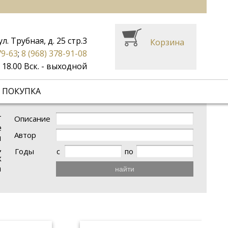
ул. Трубная, д. 25 стр.3
Корзина
79-63
;
8 (968) 378-91-08
до 18.00 Вск. - выходной
 ПОКУПКА
т
Описание
е
Автор
м
,
Годы
с
по
х
а
найти