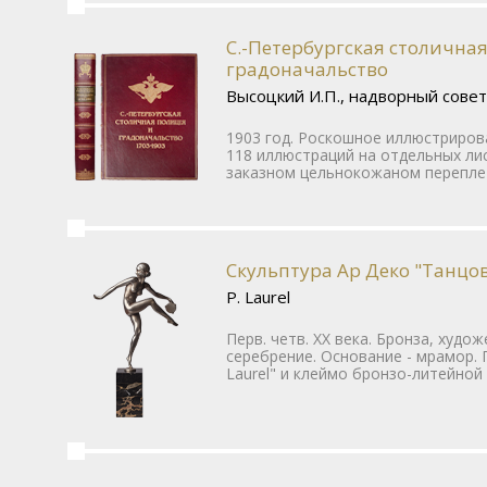
С.-Петербургская столична
градоначальство
Высоцкий И.П., надворный сове
1903 год. Роскошное иллюстриров
118 иллюстраций на отдельных ли
заказном цельнокожаном переплет
Скульптура Ар Деко "Танцо
Р. Laurel
Перв. четв. ХХ века. Бронза, худо
серебрение. Основание - мрамор. 
Laurel" и клеймо бронзо-литейной