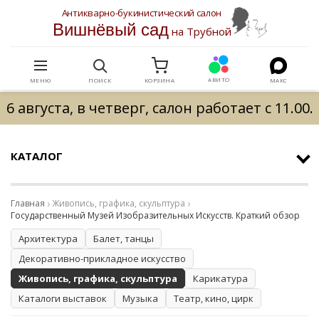
Антикварно-букинистический салон
Вишнёвый сад
на Трубной
АВИТО
МЕНЮ
ПОИСК
КОРЗИНА
МАКС
6 августа, в четверг, салон работает с 11.00.
КАТАЛОГ
Главная
Живопись, графика, скульптура
Государственный Музей Изобразительных Искусств. Краткий обзор
Архитектура
Балет, танцы
Декоративно-прикладное искусство
Живопись, графика, скульптура
Карикатура
Каталоги выставок
Музыка
Театр, кино, цирк