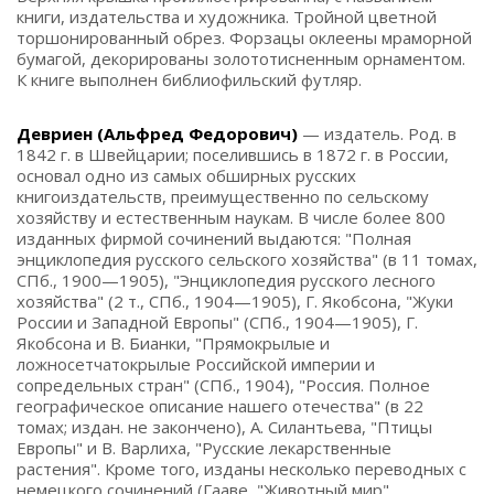
книги, издательства и художника. Тройной цветной
торшонированный обрез. Форзацы оклеены мраморной
бумагой, декорированы золототисненным орнаментом.
К книге выполнен библиофильский футляр.
Девриен (Альфред Федорович)
— издатель. Род. в
1842 г. в Швейцарии; поселившись в 1872 г. в России,
основал одно из самых обширных русских
книгоиздательств, преимущественно по сельскому
хозяйству и естественным наукам. В числе более 800
изданных фирмой сочинений выдаются: "Полная
энциклопедия русского сельского хозяйства" (в 11 томах,
СПб., 1900—1905), "Энциклопедия русского лесного
хозяйства" (2 т., СПб., 1904—1905), Г. Якобсона, "Жуки
России и Западной Европы" (СПб., 1904—1905), Г.
Якобсона и В. Бианки, "Прямокрылые и
ложносетчатокрылые Российской империи и
сопредельных стран" (СПб., 1904), "Россия. Полное
географическое описание нашего отечества" (в 22
томах; издан. не закончено), А. Силантьева, "Птицы
Европы" и В. Варлиха, "Русские лекарственные
растения". Кроме того, изданы несколько переводных с
немецкого сочинений (Гааве, "Животный мир",