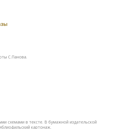
азы
оты С.Панова.
ыми схемами в тексте. В бумажной издательской
библиофильский картонаж.