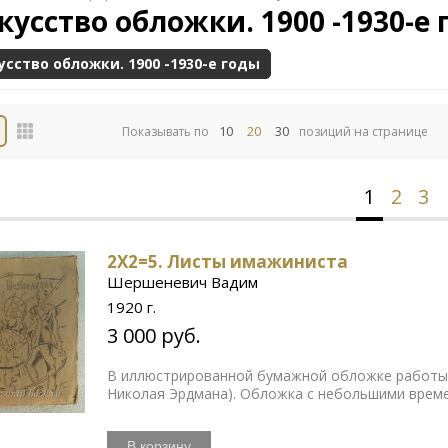
кусство обложки. 1900 -1930-е
усство обложки. 1900 -1930-е годы
10
20
30
Показывать по
позиций на странице
1
2
3
2Х2=5. Листы имажиниста
Шершеневич Вадим
1920 г.
3 000 руб.
В иллюстрированной бумажной обложке работы х
Николая Эрдмана). Обложка с небольшими врем
В корзину