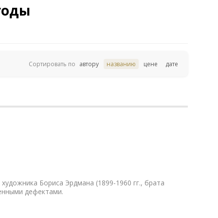
 годы
Сортировать по
автору
названию
цене
дате
удожника Бориса Эрдмана (1899-1960 гг., брата
енными дефектами.