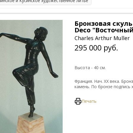
линское и Кусинское художественное литье
Бронзовая скуль
Deco "Восточный
Charles Arthur Muller
295 000 руб.
Высота - 40 см.
Франция. Нач. ХХ века. Брон
камень. По бронзе подпись ху
Печать