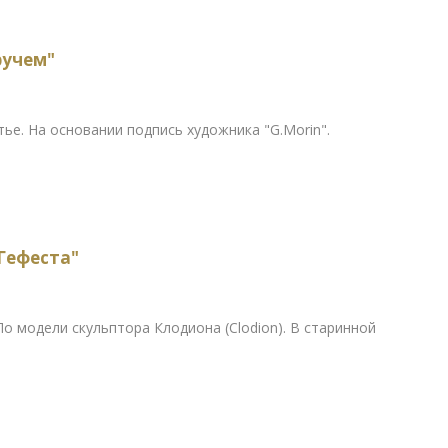
ручем"
тье. На основании подпись художника "G.Morin".
Гефеста"
 По модели скульптора Клодиона (Clodion). В старинной