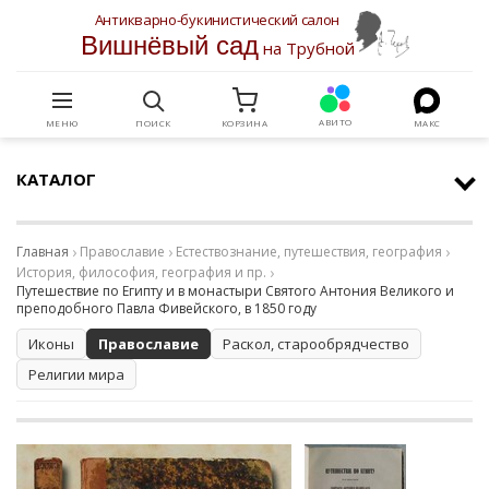
Антикварно-букинистический салон
Вишнёвый сад
на Трубной
АВИТО
МЕНЮ
ПОИСК
КОРЗИНА
МАКС
КАТАЛОГ
Главная
Православие
Естествознание, путешествия, география
История, философия, география и пр.
Путешествие по Египту и в монастыри Святого Антония Великого и
преподобного Павла Фивейского, в 1850 году
Иконы
Православие
Раскол, старообрядчество
Религии мира