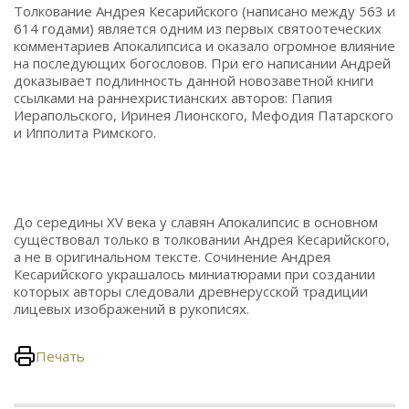
Толкование Андрея Кесарийского (написано между 563 и
614 годами) является одним из первых святоотеческих
комментариев Апокалипсиса и оказало огромное влияние
на последующих богословов. При его написании Андрей
доказывает подлинность данной новозаветной книги
ссылками на раннехристианских авторов: Папия
Иерапольского, Иринея Лионского, Мефодия Патарского
и Ипполита Римского.
До середины XV века у славян Апокалипсис в основном
существовал только в толковании Андрея Кесарийского,
а не в оригинальном тексте. Сочинение Андрея
Кесарийского украшалось миниатюрами при создании
которых авторы следовали древнерусской традиции
лицевых изображений в рукописях.
Печать