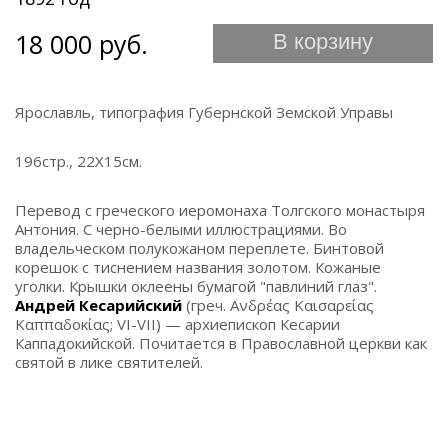
18 000 руб.
В корзину
Ярославль, типография Губернской Земской Управы
196стр., 22Х15см.
Перевод с греческого иеромонаха Толгского монастыря
Антония. С черно-белыми иллюстрациями. Во
владельческом полукожаном переплете. Бинтовой
корешок с тиснением названия золотом. Кожаные
уголки. Крышки оклеены бумагой "павлиний глаз".
Андрей Кесарийский
(греч. Ανδρέας Καισαρείας
Καππαδοκίας; VI-VII) — архиепископ Кесарии
Каппадокийской. Почитается в Православной церкви как
святой в лике святителей.