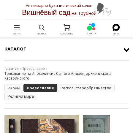
Антикварно-букинистический салон
Вишнёвый сад
на Трубной
АВИТО
МЕНЮ
ПОИСК
КОРЗИНА
МАКС
КАТАЛОГ
Главная
Православие
Толкование на Апокалипсис Святого Андрея, архиепископа
Кесарийского
Иконы
Православие
Раскол, старообрядчество
Религии мира