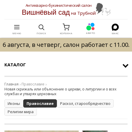
Антикварно-букинистический салон
Вишнёвый сад
на Трубной
АВИТО
МЕНЮ
ПОИСК
КОРЗИНА
МАКС
6 августа, в четверг, салон работает с 11.00.
КАТАЛОГ
Главная
Православие
Новая скрижаль или объяснение о церкви, о литургии и о всех
службах и утварях церковных
Иконы
Православие
Раскол, старообрядчество
Религии мира