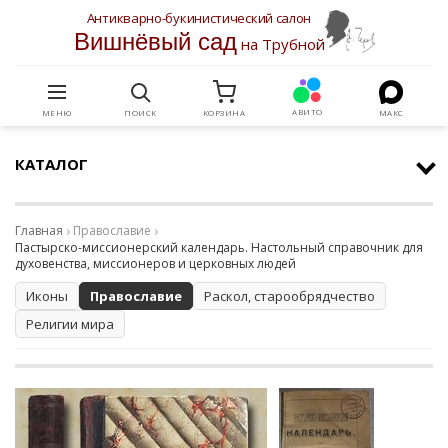
Антикварно-букинистический салон
Вишнёвый сад
на Трубной
АВИТО
МЕНЮ
ПОИСК
КОРЗИНА
МАКС
КАТАЛОГ
Главная
Православие
Пастырско-миссионерский календарь. Настольный справочник для
духовенства, миссионеров и церковных людей
Иконы
Православие
Раскол, старообрядчество
Религии мира