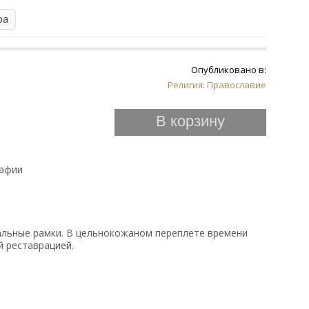
ра
Опубликовано в:
Религия: Православие
В корзину
рафии
альные рамки. В цельнокожаном переплете времени
й реставрацией.