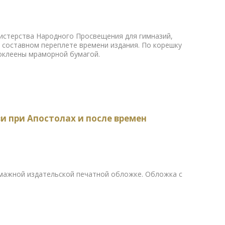
стерства Народного Просвещения для гимназий,
м составном переплете времени издания. По корешку
оклеены мраморной бумагой.
и при Апостолах и после времен
умажной издательской печатной обложке. Обложка с