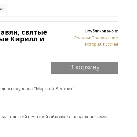
ра
авян, святые
Опубликовано в:
ые Кирилл и
Религия: Православие
История: Русская
В корзину
родного журнала "Мирской Вестник"
 издательской печатной обложке с владельческими