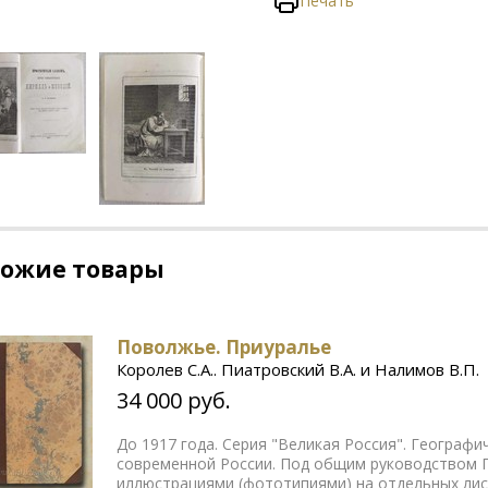
Печать
хожие товары
Поволжье. Приуралье
Королев С.А.. Пиатровский В.А. и Налимов В.П.
34 000 руб.
До 1917 года. Серия "Великая Россия". Географ
современной России. Под общим руководством П
иллюстрациями (фототипиями) на отдельных ли