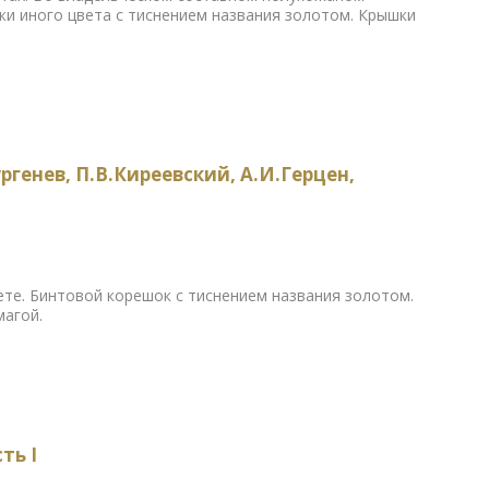
жи иного цвета с тиснением названия золотом. Крышки
ргенев, П.В.Киреевский, А.И.Герцен,
те. Бинтовой корешок с тиснением названия золотом.
магой.
ть I