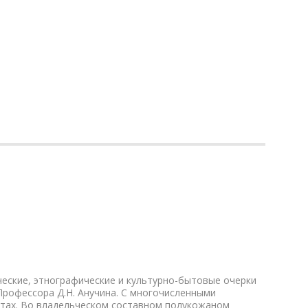
ические, этнографические и культурно-бытовые очерки
рофессора Д.Н. Анучина. С многочисленными
стах. Во владельческом составном полукожаном