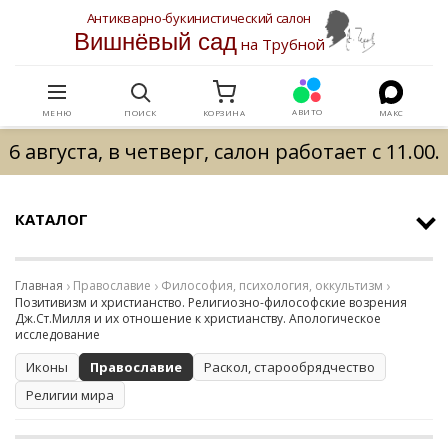
Антикварно-букинистический салон
Вишнёвый сад
на Трубной
АВИТО
МЕНЮ
ПОИСК
КОРЗИНА
МАКС
6 августа, в четверг, салон работает с 11.00.
КАТАЛОГ
Главная
Православие
Философия, психология, оккультизм
Позитивизм и христианство. Религиозно-философские возрения
Дж.Ст.Милля и их отношение к христианству. Апологическое
исследование
Иконы
Православие
Раскол, старообрядчество
Религии мира