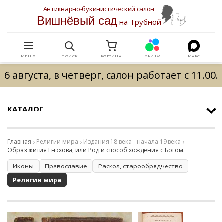
Антикварно-букинистический салон
Вишнёвый сад
на Трубной
АВИТО
МЕНЮ
ПОИСК
КОРЗИНА
МАКС
6 августа, в четверг, салон работает с 11.00.
КАТАЛОГ
Главная
Религии мира
Издания 18 века - начала 19 века
Образ жития Енохова, или Род и способ хождения с Богом.
Иконы
Православие
Раскол, старообрядчество
Религии мира