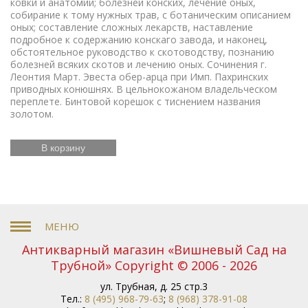
ковки и анатомии; болезней конских, лечение оных,
собирание к тому нужных трав, с ботаническим описанием
оных; составление сложных лекарств, наставление
подробное к содержанию конскаго завода, и наконец,
обстоятельное руководство к скотоводству, познанию
болезней всяких скотов и лечению оных. Сочинения г.
Леонтия Март. Эвеста обер-арца при Имп. Пахринских
приводных конюшнях. В цельнокожаном владельческом
переплете. Бинтовой корешок с тиснением названия
золотом.
В корзину
Антикварный магазин «Вишневый Сад на
Трубной» Copyright © 2006 - 2026
ул. Трубная, д. 25 стр.3
Тел.:
8 (495) 968-79-63
;
8 (968) 378-91-08