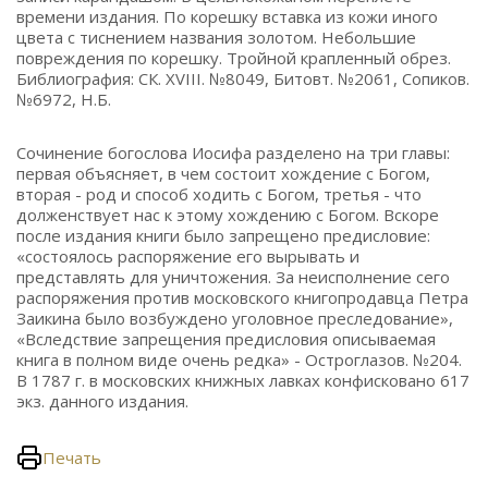
времени издания. По корешку вставка из кожи иного
цвета с тиснением названия золотом. Небольшие
повреждения по корешку. Тройной крапленный обрез.
Библиография: СК. XVIII. №8049, Битовт. №2061, Сопиков.
№6972, Н.Б.
Сочинение богослова Иосифа разделено на три главы:
первая объясняет, в чем состоит хождение с Богом,
вторая - род и способ ходить с Богом, третья - что
долженствует нас к этому хождению с Богом. Вскоре
после издания книги было запрещено предисловие:
«состоялось распоряжение его вырывать и
представлять для уничтожения. За неисполнение сего
распоряжения против московского книгопродавца Петра
Заикина было возбуждено уголовное преследование»,
«Вследствие запрещения предисловия описываемая
книга в полном виде очень редка» - Остроглазов. №204.
В 1787 г. в московских книжных лавках конфисковано 617
экз. данного издания.
Печать