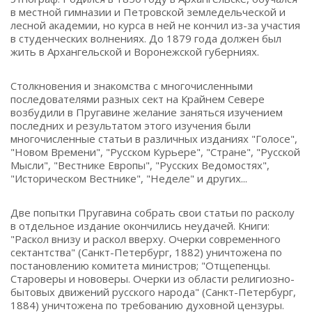
в местной гимназии и Петровской земледельческой и
лесной академии, но курса в ней не кончил из-за участия
в студенческих волнениях. До 1879 года должен был
жить в Архангельской и Воронежской губерниях.
Столкновения и знакомства с многочисленными
последователями разных сект на Крайнем Севере
возбудили в Пругавине желание заняться изучением
последних и результатом этого изучения были
многочисленные статьи в различных изданиях "Голосе",
"Новом Времени", "Русском Курьере", "Стране", "Русской
Мысли", "Вестнике Европы", "Русских Ведомостях",
"Историческом Вестнике", "Неделе" и других...
Две попытки Пругавина собрать свои статьи по расколу
в отдельное издание окончились неудачей. Книги:
"Раскол внизу и раскол вверху. Очерки современного
сектантства" (Санкт-Петербург, 1882) уничтожена по
постановлению комитета министров; "Отщепенцы.
Староверы и нововеры. Очерки из области религиозно-
бытовых движений русского народа" (Санкт-Петербург,
1884) уничтожена по требованию духовной цензуры.