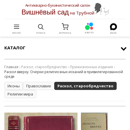
Антикварно-букинистический салон
Вишнёвый сад
на Трубной
АВИТО
МЕНЮ
ПОИСК
КОРЗИНА
МАКС
КАТАЛОГ
Главная
Раскол, старообрядчество
Прижизненные издания
Раскол вверху. Очерки религиозных исканий в привилегированной
среде
Иконы
Православие
Раскол, старообрядчество
Религии мира