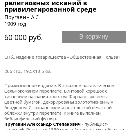
религиозных исканий в
привилегированной среде
Пругавин А.С.
1909 год
60 000 руб.
В корзину
СПб., издание товарищества «Общественная Польза»
266 стр., 19,5Х13,5 см.
Прижизненное издание. В заказном владельческом
цельнокожаном переплёте. Бинтовой корешок с
тиснением названия золотом. Форзацы оклеены
цветной бумагой, декорированы золототисненным
бордюром. С сохранением издательской печатной
обложки внутри переплета. К книге выполнен
библиофильский футляр.
Пругавин Александр Степанович
- публицист-
этнограф. Родился в 1850 году в Архангельске, обучался