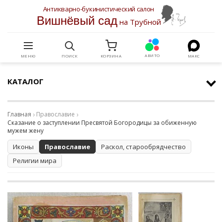
Антикварно-букинистический салон
Вишнёвый сад
на Трубной
АВИТО
МЕНЮ
ПОИСК
КОРЗИНА
МАКС
КАТАЛОГ
Главная
Православие
Сказание о заступлении Пресвятой Богородицы за обиженную
мужем жену
Иконы
Православие
Раскол, старообрядчество
Религии мира