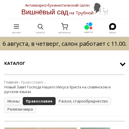
Антикварно-букинистический салон
Вишнёвый сад
на Трубной
АВИТО
МЕНЮ
ПОИСК
КОРЗИНА
МАКС
6 августа, в четверг, салон работает с 11.00.
КАТАЛОГ
Главная
Православие
Новый Завет Господа Нашего Иисуса Христа на славянском и
русском языках
Иконы
Православие
Раскол, старообрядчество
Религии мира