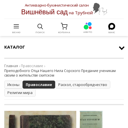
Антикварно-букинистический салон
Вишнёвый сад
на Трубной
АВИТО
МЕНЮ
ПОИСК
КОРЗИНА
МАКС
КАТАЛОГ
Главная
Православие
Преподобного Отца Нашего Нила Сорского Предание ученикам
своим о жительстве скитском
Иконы
Православие
Раскол, старообрядчество
Религии мира