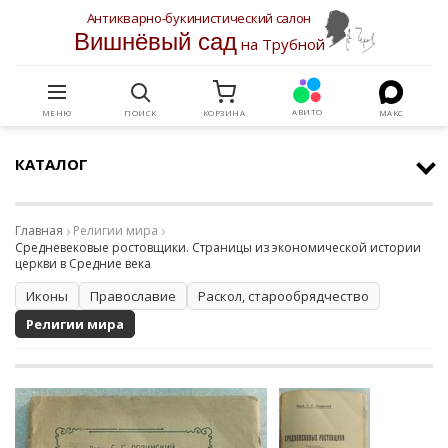
Антикварно-букинистический салон
Вишнёвый сад
на Трубной
АВИТО
МЕНЮ
ПОИСК
КОРЗИНА
МАКС
КАТАЛОГ
Главная
Религии мира
Средневековые ростовщики. Страницы из экономической истории
церкви в Средние века
Иконы
Православие
Раскол, старообрядчество
Религии мира