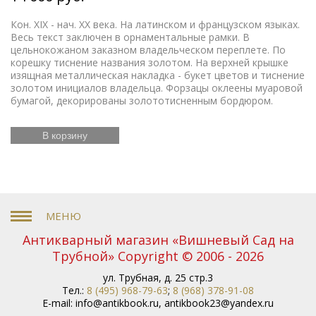
Кон. XIX - нач. ХХ века. На латинском и французском языках.
Весь текст заключен в орнаментальные рамки. В
цельнокожаном заказном владельческом переплете. По
корешку тиснение названия золотом. На верхней крышке
изящная металлическая накладка - букет цветов и тиснение
золотом инициалов владельца. Форзацы оклеены муаровой
бумагой, декорированы золототисненным бордюром.
В корзину
Антикварный магазин «Вишневый Сад на
Трубной» Copyright © 2006 - 2026
ул. Трубная, д. 25 стр.3
Тел.:
8 (495) 968-79-63
;
8 (968) 378-91-08
E-mail:
info@antikbook.ru
,
antikbook23@yandex.ru