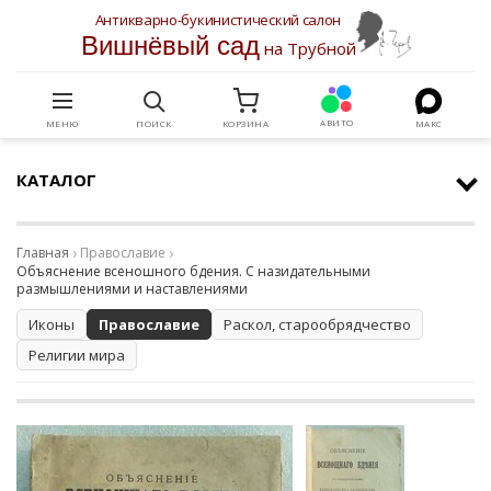
Антикварно-букинистический салон
Вишнёвый сад
на Трубной
АВИТО
МЕНЮ
ПОИСК
КОРЗИНА
МАКС
КАТАЛОГ
Главная
Православие
Объяснение всеношного бдения. С назидательными
размышлениями и наставлениями
Иконы
Православие
Раскол, старообрядчество
Религии мира