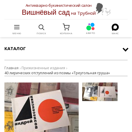
Антикварно-букинистический салон
Вишнёвый сад
на Трубной
АВИТО
МЕНЮ
ПОИСК
КОРЗИНА
МАКС
КАТАЛОГ
Главная
Прижизненные издания
40 лирических отступлений из поэмы «Треугольная груша»