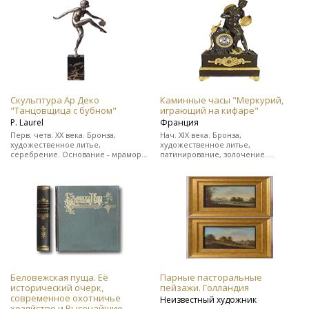
цельнокожаном переплете.
Редкость!
Скульптура Ар Деко
Каминные часы "Меркурий,
"Танцовщица с бубном"
играющий на кифаре"
Р. Laurel
Франция
Перв. четв. ХХ века. Бронза,
Нач. XIX века. Бронза,
художественное литье,
художественное литье,
серебрение. Основание - мрамор.
патинирование, золочение.
Подпись скульптора "Р. Laurel" и
Выполнены в стиле ампир. На ходу.
клеймо бронзо-литейной
В прекрасном состоянии.
мастерской.
Беловежская пуща. Её
Парные пасторальные
исторический очерк,
пейзажи. Голландия
современное охотничье
Неизвестный художник
хозяйство и Высочайшие