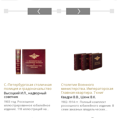
С.-Петербургская столичная
Столетие Военного
полиция и градоначальство
министерства. Императорская
Главная квартира. 7 книг
Высоцкий И.П., надворный
советник
Квадри В.В., Шенк В.К.
1903 год. Роскошное
1902-1914 гг. Полный комплект
иллюстрированное юбилейное
роскошного юбилейного издания. В
издание. 118 иллюстраций на
семи заказных владельческих
отдельных листах. Во
цельнокожаных переплетах.
владельческом заказном