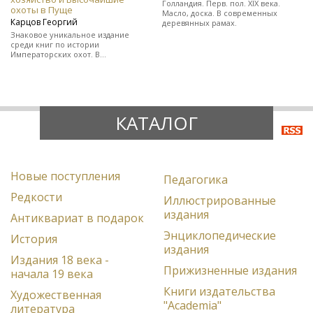
Голландия. Перв. пол. XIX века.
охоты в Пуще
Масло, доска. В современных
Карцов Георгий
деревянных рамах.
Знаковое уникальное издание
среди книг по истории
Императорских охот. В
полукожаном художественно-
оформленном переплете.
КАТАЛОГ
Новые поступления
Педагогика
Редкости
Иллюстрированные
издания
Антиквариат в подарок
Энциклопедические
История
издания
Издания 18 века -
Прижизненные издания
начала 19 века
Книги издательства
Художественная
"Academia"
литература