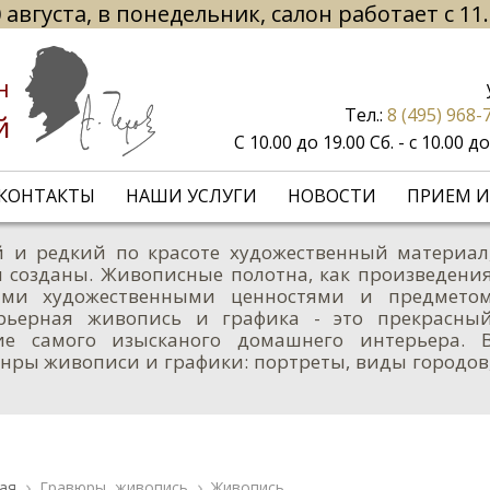
 августа, в понедельник, салон работает с 11
н
Тел.:
8 (495) 968-
й
С 10.00 до 19.00 Сб. - с 10.00 
КОНТАКТЫ
НАШИ УСЛУГИ
НОВОСТИ
ПРИЕМ И
 и редкий по красоте художественный материал
 созданы. Живописные полотна, как произведени
ными художественными ценностями и предмето
ерьерная живопись и графика - это прекрасны
ие самого изысканого домашнего интерьера. 
нры живописи и графики: портреты, виды городов
ая
Гравюры, живопись
Живопись