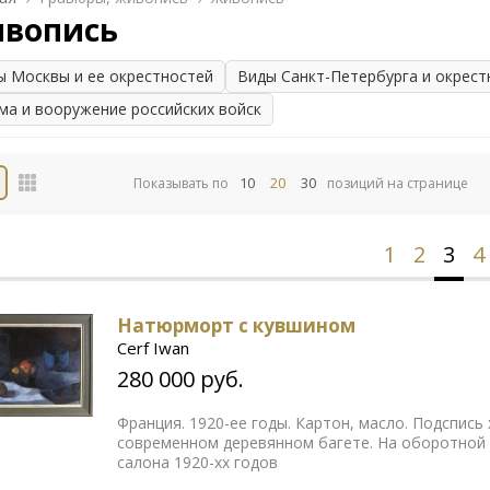
вопись
ы Москвы и ее окрестностей
Виды Санкт-Петербурга и окрест
ма и вооружение российских войск
10
20
30
Показывать по
позиций на странице
1
2
3
4
Натюрморт с кувшином
Cerf Iwan
280 000 руб.
Франция. 1920-ее годы. Картон, масло. Подспись 
современном деревянном багете. На оборотной 
салона 1920-хх годов