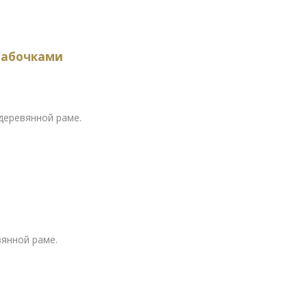
бабочками
 деревянной раме.
вянной раме.