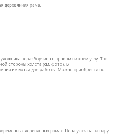
ная деревянная рама.
 художника неразборчива в правом нижнем углу. Т.ж.
ой стороны холста (см. фото). В
аличии имеются две работы. Можно приобрести по
 современных деревянных рамах. Цена указана за пару.