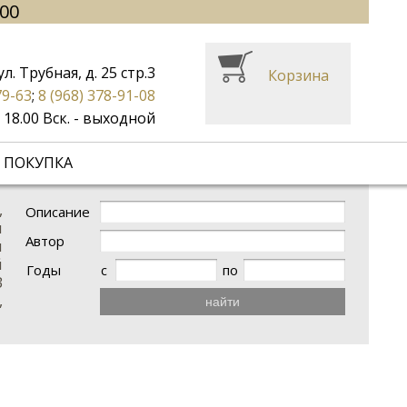
.00
ул. Трубная, д. 25 стр.3
Корзина
79-63
;
8 (968) 378-91-08
до 18.00 Вск. - выходной
 ПОКУПКА
,
Описание
я
Автор
м
й
Годы
с
по
В
,
найти