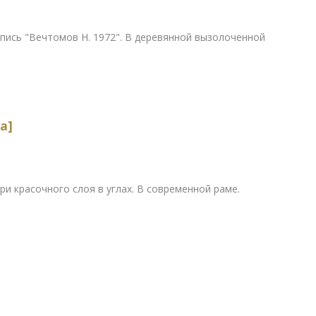
дпись "Вечтомов Н. 1972". В деревянной вызолоченной
а]
ри красочного слоя в углах. В современной раме.