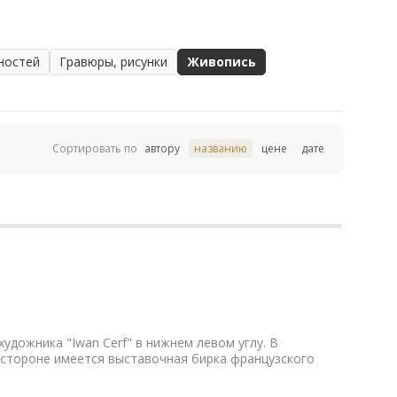
ностей
Гравюры, рисунки
Живопись
Сортировать по
автору
названию
цене
дате
художника "Iwan Cerf" в нижнем левом углу. В
стороне имеется выставочная бирка французского