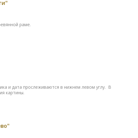
ти"
еревянной раме.
ника и дата прослеживаются в нижнем левом углу. В
ия картины.
ево"