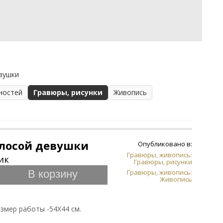
вушки
ностей
Гравюры, рисунки
Живопись
лосой девушки
Опубликовано в:
Гравюры, живопись:
ик
Гравюры, рисунки
В корзину
Гравюры, живопись:
Живопись
азмер работы -54Х44 см.