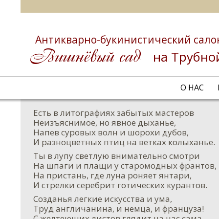
Антикварно-букинистический сало
на Трубно
О НАС
Есть в литографиях забытых мастеров
Неизъяснимое, но явное дыханье,
Напев суровых волн и шорохи дубов,
И разноцветных птиц на ветках колыханье.
Ты в лупу светлую внимательно смотри
На шпаги и плащи у старомодных франтов,
На пристань, где луна роняет янтари,
И стрелки серебрит готических курантов.
Созданья легкие искусства и ума,
Труд англичанина, и немца, и француза!
С желтеющих листов глядит на нас сама