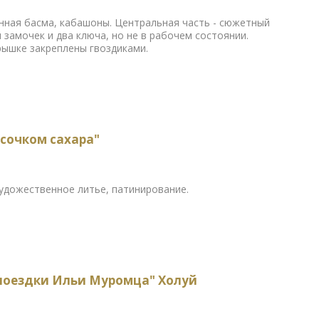
атунная басма, кабашоны. Центральная часть - сюжетный
и замочек и два ключа, но не в рабочем состоянии.
рышке закреплены гвоздиками.
сочком сахара"
, художественное литье, патинирование.
поездки Ильи Муромца" Холуй