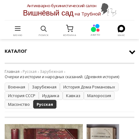
Антикварно-букинистический салон
Вишнёвый сад
на Трубной
АВИТО
МЕНЮ
ПОИСК
КОРЗИНА
МАКС
КАТАЛОГ
Главная
Русская
Зарубежная
Очерки из истории и народных сказаний. (Древняя история)
Военная
Зарубежная
История Дома Романовых
История СССР
Иудаика
Кавказ
Малороссия
Масонство
Русская