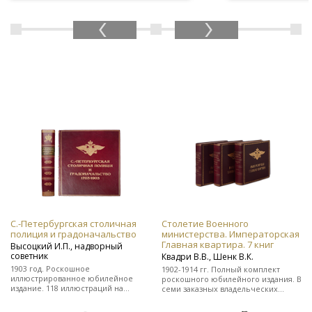
С.-Петербургская столичная
Столетие Военного
полиция и градоначальство
министерства. Императорская
Главная квартира. 7 книг
Высоцкий И.П., надворный
советник
Квадри В.В., Шенк В.К.
1903 год. Роскошное
1902-1914 гг. Полный комплект
иллюстрированное юбилейное
роскошного юбилейного издания. В
издание. 118 иллюстраций на
семи заказных владельческих
отдельных листах. Во
цельнокожаных переплетах.
владельческом заказном