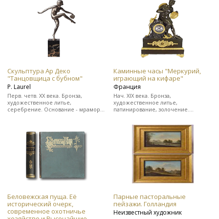
цельнокожаном переплете.
Редкость!
Скульптура Ар Деко
Каминные часы "Меркурий,
"Танцовщица с бубном"
играющий на кифаре"
Р. Laurel
Франция
Перв. четв. ХХ века. Бронза,
Нач. XIX века. Бронза,
художественное литье,
художественное литье,
серебрение. Основание - мрамор.
патинирование, золочение.
Подпись скульптора "Р. Laurel" и
Выполнены в стиле ампир. На ходу.
клеймо бронзо-литейной
В прекрасном состоянии.
мастерской.
Беловежская пуща. Её
Парные пасторальные
исторический очерк,
пейзажи. Голландия
современное охотничье
Неизвестный художник
хозяйство и Высочайшие