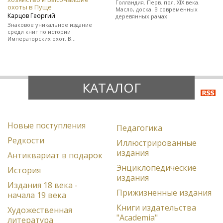
Голландия. Перв. пол. XIX века.
охоты в Пуще
Масло, доска. В современных
Карцов Георгий
деревянных рамах.
Знаковое уникальное издание
среди книг по истории
Императорских охот. В
полукожаном художественно-
оформленном переплете.
КАТАЛОГ
Новые поступления
Педагогика
Редкости
Иллюстрированные
издания
Антиквариат в подарок
Энциклопедические
История
издания
Издания 18 века -
Прижизненные издания
начала 19 века
Книги издательства
Художественная
"Academia"
литература