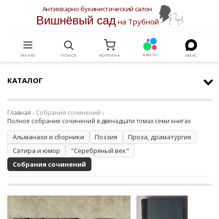
Антикварно-букинистический салон
Вишнёвый сад
на Трубной
АВИТО
МЕНЮ
ПОИСК
КОРЗИНА
МАКС
КАТАЛОГ
Главная
Собрания сочинений
Полное собрание сочинений в двенадцати томах семи книгах
Альманахи и сборники
Поэзия
Проза, драматургия
Сатира и юмор
"Серебряный век"
Собрания сочинений