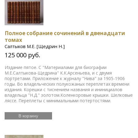
Полное собрание сочинений в двенадцати
томах
Салтыков М.Е. [Щедрин Н.]
125 000 руб.
Издание пятое. С "Материалами для биографии
М.Е.Салтыкова-Щедрина" К.К.Арсеньева, и с двумя
портретами. Приложение к журналу "Нива" за 1905-1906
годы. Во владельческих полукожаных переплетах времени
издания. Корешки с тиснением названия и ининициалов
владельца "Н.Д." золотом.Коленкоровые крышки. Шелковые
ляссе. Переплеты с минимальными потертостями.
В корзину