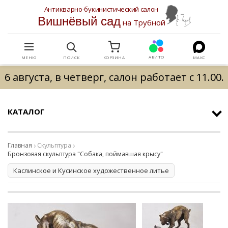
Антикварно-букинистический салон
Вишнёвый сад
на Трубной
АВИТО
МЕНЮ
ПОИСК
КОРЗИНА
МАКС
6 августа, в четверг, салон работает с 11.00.
КАТАЛОГ
Главная
Скульптура
Бронзовая скульптура "Собака, поймавшая крысу"
Каслинское и Кусинское художественное литье