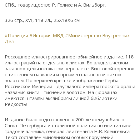
СПб., товарищество Р. Голике и А. Вильборг,
326 стр., XVI, 118 ил., 25Х18Х6 см.
#Полиция
#История МВД
#Министерство Внутренних
Дел
Роскошное иллюстрированное юбилейное издание. 118
иллюстраций на отдельных листах. Во владельческом
заказном цельнокожаном переплете. Бинтовой корешок
с тиснением названия и орнаментальных виньеток
золотом. По верхней крышке изображение Герба
Российской Империи - двуглавого императорского орла и
названия книги - тиснение золотом. На форзацах
имеются штампы-экслибрисы личной библиотеки.
Редкость!
Издание было подготовлено к 200-летнему юбилею
Санкт-Петербурга и столичной полиции по инициативе
градоначальника, генерал-лейтенанта Н.В. Клейгельса.
Текст составлен чиновником особых поручений