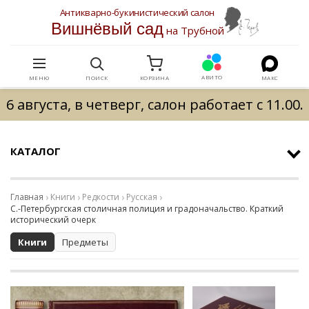
Антикварно-букинистический салон
Вишнёвый сад
на Трубной
АВИТО
МЕНЮ
ПОИСК
КОРЗИНА
МАКС
6 августа, в четверг, салон работает с 11.00.
КАТАЛОГ
Главная
Книги
Редкости
Русская
С.-Петербургская столичная полиция и градоначальство. Краткий
исторический очерк
Книги
Предметы