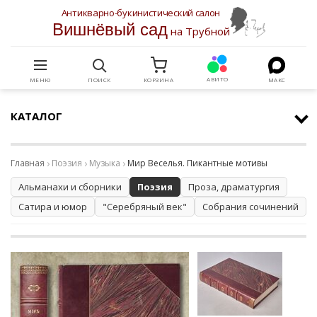
Антикварно-букинистический салон
Вишнёвый сад
на Трубной
АВИТО
МЕНЮ
ПОИСК
КОРЗИНА
МАКС
КАТАЛОГ
Главная
Поэзия
Музыка
Мир Веселья. Пикантные мотивы
Альманахи и сборники
Поэзия
Проза, драматургия
Сатира и юмор
"Серебряный век"
Собрания сочинений